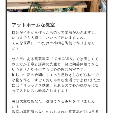
アットホームな教室
自分がイチから作ったものって愛着がわきますし、
いつまでも大切にしたいって思いますよね。
そんな世界に一つだけの小物を陶芸で作りません
か？
枚方市にある陶芸教室『ICHICARA』では優しくて
教え方が丁寧と評判の先生と一緒に陶芸体験できる
初心者さんや子供でも安心の陶芸教室です。
忙しい生活の合間にちょっと息抜きしながら粘土で
小物を作る…すごくおしゃれな生活ですよね♪また土
には「リラックス効果」もあるので心が穏やかにな
ってストレスも軽減されますよ！
毎日大変なあなた…没頭できる趣味を作りません
か？
教室の雰囲気も先生のおしゃれな陶芸品が並ぶ日差